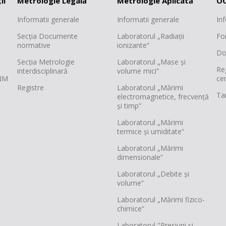
ii
Metrologie Legală
Metrologie Aplicată
OC
Informatii generale
Informatii generale
In
Secția Documente
Laboratorul „Radiații
Fo
normative
ionizante”
Do
Secția Metrologie
Laboratorul „Mase și
Re
interdisciplinară
volume mici”
INM
cer
Registre
Laboratorul „Mărimi
Tar
electromagnetice, frecvență
și timp”
Laboratorul „Mărimi
termice și umiditate”
Laboratorul „Mărimi
dimensionale”
Laboratorul „Debite și
volume”
Laboratorul „Mărimi fizico-
chimice”
Laboratorul "Presiuni și