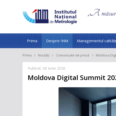
Prima
Despre INM
Managementul calități
Prima
Noutăți
Comunicate de presă
Moldova Digi
Publicat: 08 Iunie 2026
Moldova Digital Summit 20