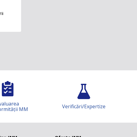
ii
Verificări/Expertize
Știință și c