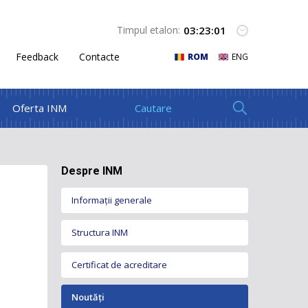
03
:
23
:
02
Timpul etalon:
Feedback
Contacte
ROM
ENG
Oferta INM
Despre INM
Informații generale
Structura INM
Certificat de acreditare
Conducerea INM
Organigrama INM
Noutăți