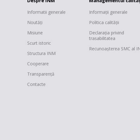
Despre INM
Managementul calităț
Informatii generale
Informații generale
Noutăți
Politica calității
Misiune
Declarația privind
trasabilitatea
Scurt istoric
Recunoașterea SMC al 
Structura INM
Cooperare
Transparență
Contacte