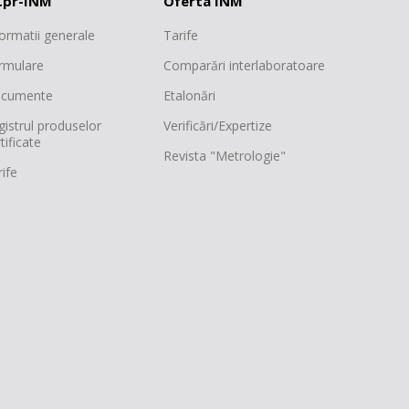
pr-INM
Oferta INM
formatii generale
Tarife
rmulare
Comparări interlaboratoare
cumente
Etalonări
gistrul produselor
Verificări/Expertize
tificate
Revista "Metrologie"
ife