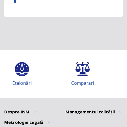
Comparări
Instruiri
Despre INM
Managementul calității
Metrologie Legală
Informatii generale
Informații generale