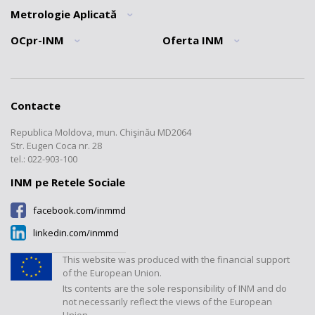
Noutăți
Politica calității
Metrologie Aplicată
Informatii generale
Misiune
Declarația privind trasabilitatea
Secția Documente normative
OCpr-INM
Oferta INM
Informatii generale
Scurt istoric
Recunoașterea SMC al INM
Secția Metrologie
Laboratorul „Radiații ionizante”
Informatii generale
Tarife
interdisciplinară
Structura INM
Laboratorul „Mase și volume
Formulare
Comparări interlaboratoare
Registre
mici”
Cooperare
Contacte
Documente
Etalonări
Laboratorul „Mărimi
Transparență
electromagnetice, frecvență și
Republica Moldova, mun. Chişinău MD2064
Registrul produselor certificate
Verificări/Expertize
timp”
Contacte
Str. Eugen Coca nr. 28
Tarife
Revista "Metrologie"
tel.: 022-903-100
Laboratorul „Mărimi termice și
umiditate”
INM pe Retele Sociale
Laboratorul „Mărimi
facebook.com/inmmd
dimensionale”
linkedin.com/inmmd
Laboratorul „Debite și volume”
Laboratorul „Mărimi fizico-
This website was produced with the financial support
chimice”
of the European Union.
Its contents are the sole responsibility of INM and do
Laboratorul "Presiuni și forțe"
not necessarily reflect the views of the European