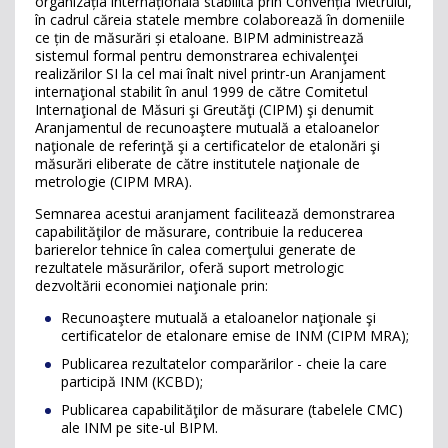
organizația internațională stabilită prin Convenția Metrului,
în cadrul căreia statele membre colaborează în domeniile
ce țin de măsurări și etaloane. BIPM administrează
sistemul formal pentru demonstrarea echivalenţei
realizărilor SI la cel mai înalt nivel printr-un Aranjament
internaţional stabilit în anul 1999 de către Comitetul
Internaţional de Măsuri şi Greutăţi (CIPM) şi denumit
Aranjamentul de recunoaştere mutuală a etaloanelor
naţionale de referinţă şi a certificatelor de etalonări şi
măsurări eliberate de către institutele naţionale de
metrologie (CIPM MRA).
Semnarea acestui aranjament facilitează demonstrarea
capabilităţilor de măsurare, contribuie la reducerea
barierelor tehnice în calea comerţului generate de
rezultatele măsurărilor, oferă suport metrologic
dezvoltării economiei naţionale prin:
Recunoaştere mutuală a etaloanelor naţionale şi
certificatelor de etalonare emise de INM (CIPM MRA);
Publicarea rezultatelor comparărilor - cheie la care
participă INM (KCBD);
Publicarea capabilităţilor de măsurare (tabelele CMC)
ale INM pe site-ul BIPM.