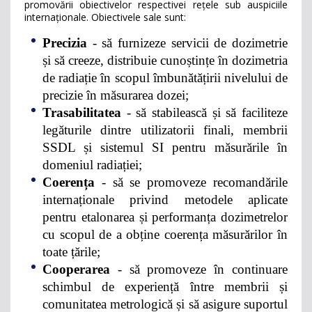
promovării obiectivelor respectivei rețele sub auspiciile
internaționale. Obiectivele sale sunt:
Precizia
- să furnizeze servicii de dozimetrie
și să creeze, distribuie cunoștințe în dozimetria
de radiație în scopul îmbunătățirii nivelului de
precizie în măsurarea dozei;
Trasabilitatea
- să stabilească și să faciliteze
legăturile dintre utilizatorii finali, membrii
SSDL și sistemul SI pentru măsurările în
domeniul radiației;
Coerența
- să se promoveze recomandările
internaționale privind metodele aplicate
pentru etalonarea și performanța dozimetrelor
cu scopul de a obține coerența măsurărilor în
toate țările;
Cooperarea
- să promoveze în continuare
schimbul de experiență între membrii și
comunitatea metrologică și să asigure suportul