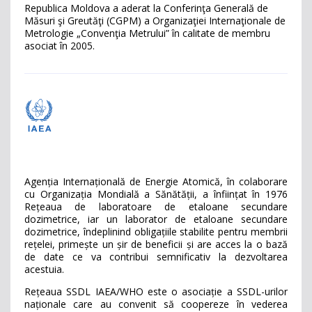
Republica Moldova a aderat la Conferinţa Generală de
Măsuri şi Greutăţi (CGPM) a Organizaţiei Internaţionale de
Metrologie „Convenţia Metrului” în calitate de membru
asociat în 2005.
Agenția Internațională de Energie Atomică, în colaborare
cu Organizația Mondială a Sănătății, a înființat în 1976
Rețeaua de laboratoare de etaloane secundare
dozimetrice, iar un laborator de etaloane secundare
dozimetrice, îndeplinind obligațiile stabilite pentru membrii
rețelei, primește un șir de beneficii și are acces la o bază
de date ce va contribui semnificativ la dezvoltarea
acestuia.
Rețeaua SSDL IAEA/WHO este o asociație a SSDL-urilor
naționale care au convenit să coopereze în vederea