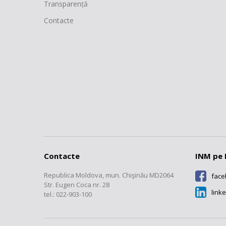
Transparență
500012
Analizoare de gaze, fummetre
Contacte
Fotometru, spectrofotometre, luxmetr
500013
cromatografe
50014
pH-metre, densimetre, areometre, vi
500015
Aparat de cîntărit cu funcţionare neaut
500017
Aparat de cîntărit cu funcţionare nea
500016
Greutăţi
Manometre, vacuummetre, barometre
500018
presiune
Contacte
INM pe 
Sfigmomanometre (aparate pentru măsu
500019
mecanic sau electronic)
Republica Moldova, mun. Chişinău MD2064
fac
500020
Corectoare electronice de volum de g
Str. Eugen Coca nr. 28
link
tel.: 022-903-100
500022
Traductor de debit, contor de apă D
500021
Traductor de debit, contor de apă D