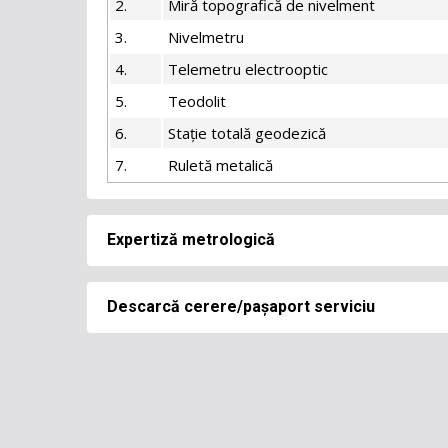
2.
Miră topografică de nivelment
3.
Nivelmetru
4.
Telemetru electrooptic
5.
Teodolit
6.
Stație totală geodezică
7.
Ruletă metalică
Expertiză metrologică
Descarcă cerere/pașaport serviciu
Cod
Denumirea mijloacelor de măsurare
Cerere de expertiză
500001
Termometre şi traductoare de temper
Publicat: 08.09.2025
Termostate, dulapuri de sterilizare, e
Pașaportul serviciului verificarea metrologică a mijl
500002
climatice