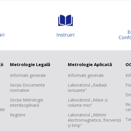
10.5.1; 10.5.2
229,
7.1.1; 7.1.2,
Româ
7.1.3, 7.2.1,
343,
7.2.3; 7.3.1;
E
ri
Instruiri
7.3.2; 7.4.1;
Confo
4.5.1
229,
4.3.1; 4.3.2;
286,
4.4.1; 4.4.2
ii
Metrologie Legală
Metrologie Aplicată
OC
metru
4.5.1
229,
Informatii generale
Informatii generale
In
i tensiune pentru evidenţa energiei
4.1.1; 4.1.2
171,
Secția Documente
Laboratorul „Radiații
Fo
normative
ionizante”
işcare a mijloacelor de transport
Do
3.3.2
515,
Secția Metrologie
Laboratorul „Mase și
Re
interdisciplinară
volume mici”
11.1
114,
INM
cer
Registre
Laboratorul „Mărimi
formaţiei transmise /recepţionate şi a
Tar
electromagnetice, frecvență
11.3.1; 11.3.2
687,
și timp”