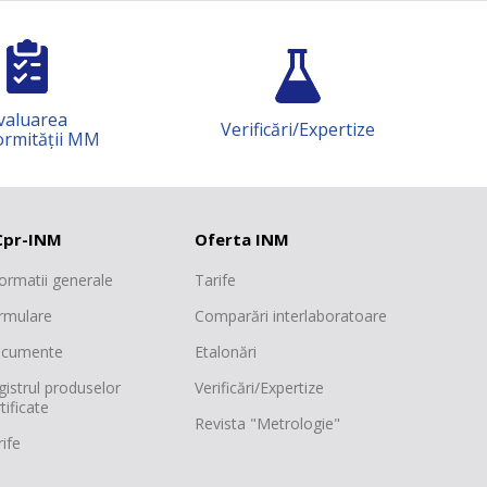
18
nă
77
valuarea
Verificări/Expertize
rmității MM
18
48
pr-INM
Oferta INM
18
formatii generale
Tarife
89
rmulare
Comparări interlaboratoare
cumente
Etalonări
66
gistrul produselor
Verificări/Expertize
59
tificate
Revista "Metrologie"
ife
54