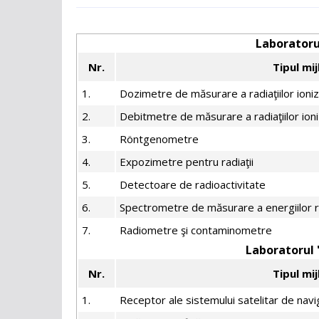
Laboratorul
Nr.
Tipul mi
1.
Dozimetre de măsurare a radiaţiilor ioni
2.
Debitmetre de măsurare a radiaţiilor ion
3.
Röntgenometre
4.
Expozimetre pentru radiaţii
5.
Detectoare de radioactivitate
6.
Spectrometre de măsurare a energiilor ra
7.
Radiometre şi contaminometre
Laboratorul
Nr.
Tipul mi
1.
Receptor ale sistemului satelitar de nav