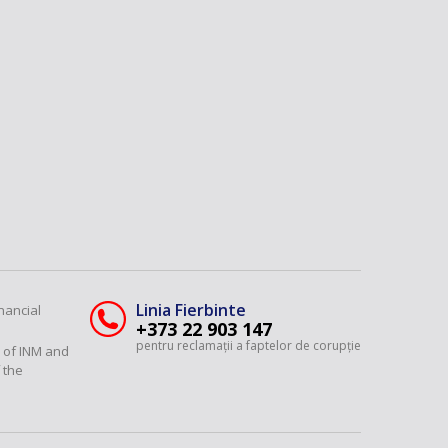
66
54
36
065
13
59
89
Linia Fierbinte
nancial
89
+373 22 903 147
pentru reclamații a faptelor de corupție
y of INM and
95
 the
89
95