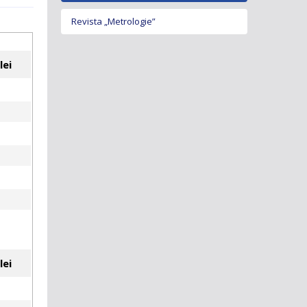
Revista „Metrologie”
lei
lei