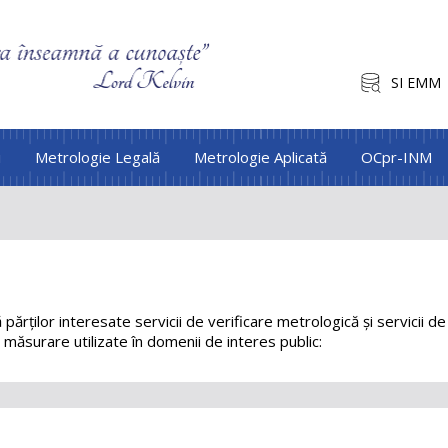
SI EMM
i
Metrologie Legală
Metrologie Aplicată
OCpr-INM
părților interesate servicii de verificare metrologică și servicii de
măsurare utilizate în domenii de interes public: