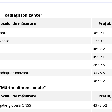
 "Radiații ionizante"
jlocului de măsurare
Prețul, 
zante
389.61
izante
1730.31
469.82
499.61
263.56
diaţiilor ionizante
3475.51
385.02
 "Mărimi dimensionale"
jlocului de măsurare
Prețul, 
igație globală GNSS
4373.52