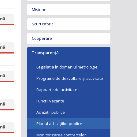
Misiune
nă
Scurt istoric
Cooperare
nă
Transparență
Legislația în domeniul metrologiei
nă
Programe de dezvoltare și activitate
Rapoarte de activitate
Funcții vacante
nă
Achiziții publice
Planul achizițiilor publice
nă
Monitorizarea contractelor