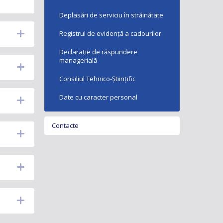
Deplasări de serviciu în străinătate
Registrul de evidență a cadourilor
Declarație de răspundere
managerială
nă
Consiliul Tehnico-Științific
nă
Date cu caracter personal
nă
Contacte
nă
nă
nă
nă
nă
nă
nă
nă
nă
nă