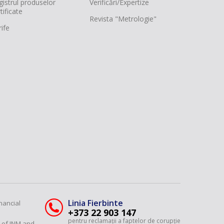
gistrul produselor
Verificări/Expertize
tificate
Revista "Metrologie"
ife
Linia Fierbinte
nancial
+373 22 903 147
pentru reclamații a faptelor de corupție
y of INM and