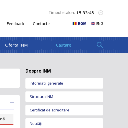
15
:
33
:
46
Timpul etalon:
Feedback
Contacte
ROM
ENG
Oferta INM
Despre INM
Informații generale
Structura INM
Certificat de acreditare
Conducerea INM
nă
Organigrama INM
Noutăți