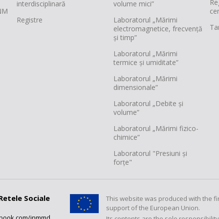
Re
interdisciplinară
volume mici”
INM
cer
Registre
Laboratorul „Mărimi
Tar
electromagnetice, frecvență
și timp”
Laboratorul „Mărimi
termice și umiditate”
Laboratorul „Mărimi
dimensionale”
Laboratorul „Debite și
volume”
Laboratorul „Mărimi fizico-
chimice”
Laboratorul "Presiuni și
forțe"
Retele Sociale
This website was produced with the fi
support of the European Union.
ebook.com/inmmd
Its contents are the sole responsibilit