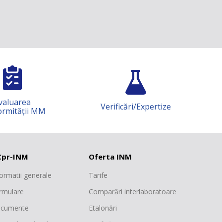
nă
nă
nă
nă
nă
nă
nă
luarea
nă
Verificări/Expertize
Ș
mității MM
nă
nă
pr-INM
Oferta INM
nă
formatii generale
Tarife
rmulare
Comparări interlaboratoare
cumente
Etalonări