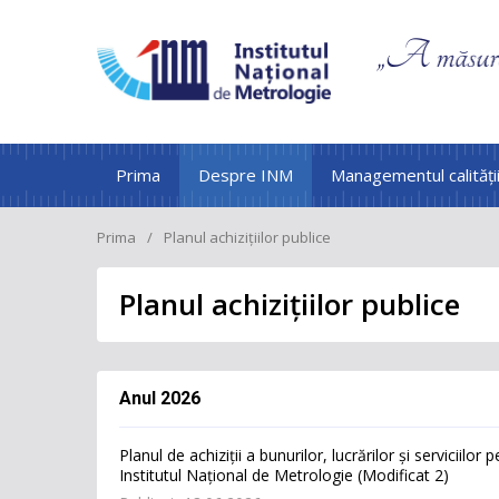
Prima
Despre INM
Managementul calități
Prima
Planul achizițiilor publice
Planul achizițiilor publice
Anul 2026
Planul de achiziții а bunurilоr, lucrărilоr și serviciilor
Institutul Național de Metrologie (Modificat 2)