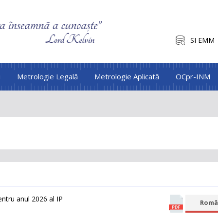
SI EMM
i
Metrologie Legală
Metrologie Aplicată
OCpr-INM
 pentru аnul 2026 al IP
Româ