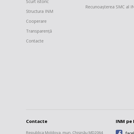
Scurt istoric
Recunoașterea SMC al 
Structura INM
Cooperare
Transparență
Contacte
Contacte
INM pe 
Republica Moldova, mun. Chişinău MD2064
fac