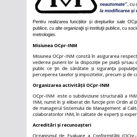
neautomate”
, cu 
la modificarea și
Pentru realizarea funcțiilor și drepturilor sale O
publice, cu alte organizaţii şi instituţii publice, cu so
metrologiei.
Misiunea OCpr-INM
Misiunea OCpr-INM constă în asigurarea respectăr
vederea punerii lor la dispoziție pe piață și/sau 
public ce ţin de sănătate și siguranţa populaţie
perceperea taxelor şi impozitelor, precum şi de cor
Organizarea activității OCpr-INM
OCpr-INM este o subdiviziune structurală a INM
INM, numit în şi eliberat din funcţie prin Ordin al 
de managerul Sistemului de Management al Calită
colaboratorilor INM, în calitate de experți și exper
Acreditări și recunoașteri
Organismul de Evaluare a Conformității (OCpr-