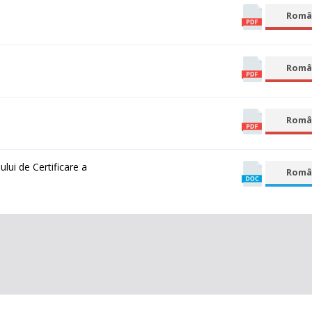
Româ
Româ
Româ
lui de Certificare a
Româ