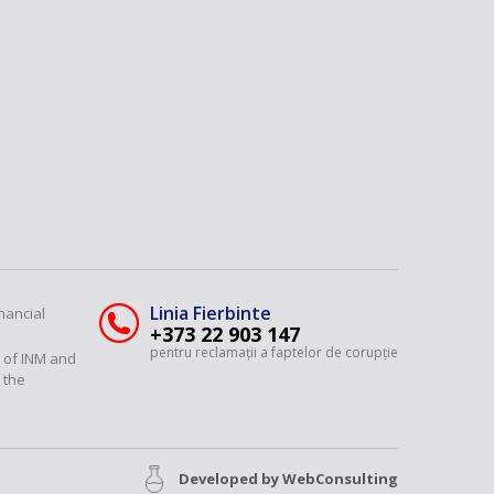
Linia Fierbinte
nancial
+373 22 903 147
pentru reclamații a faptelor de corupție
y of INM and
 the
Developed by
WebConsulting