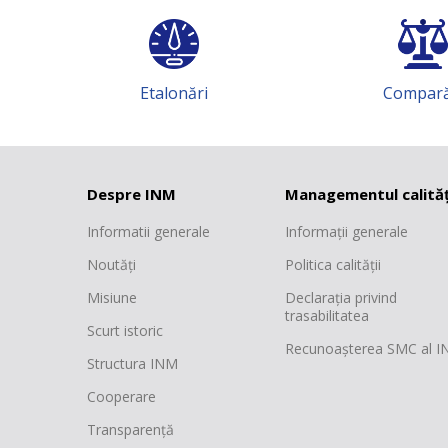
Etalonări
Comparări
Despre INM
Managementul calităț
Informatii generale
Informații generale
Noutăți
Politica calității
Misiune
Declarația privind
trasabilitatea
Scurt istoric
Recunoașterea SMC al 
Structura INM
Cooperare
Transparență