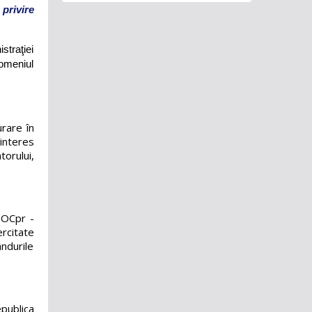
privire
straţiei
 domeniul
rare în
 interes
orului,
 OCpr -
ercitate
ndurile
publica