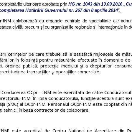
completările ulterioare aprobate prin
HG nr. 1043 din 13.09.2016 „Cu 
 completarea Hotărârii Guvernului nr. 267 din 8 aprilie 2014
”.
Cpr-INM colaborează cu organele centrale de specialitate ale admini
cietatea civilă, precum şi cu organizațiile regionale și internaţionale în
ii cerințelor pe care trebuie să le satisfacă mijloacele de măsu
dării lor în folosință pentru măsurările efectuate în domeniile de
i, ordinea publică, protecţia mediului şi a drepturilor consumat
ectitudinea tranzacţiilor şi operaţiilor comerciale.
.Conducerea OCpr - INM este exercitată de către Conducătorul
Directorului INM. În lipsa Conducătorului, funcţiile acestuia sunt ex
ții (SMC) al OCpr-INM. Personalul OCpr-INM este cooptat din râ
ți tehnici, în baza contractelor de colaborare.
INM) este acreditat de Centru Național de Acreditare din Re