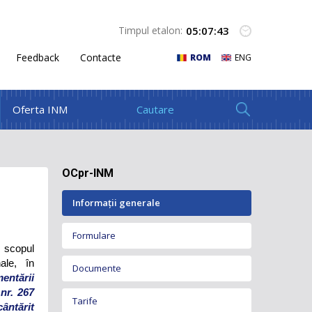
05
:
07
:
44
Timpul etalon:
Feedback
Contacte
ROM
ENG
Oferta INM
OCpr-INM
Informații generale
Formulare
n scopul
ale, în
Documente
entării
nr. 267
Tarife
ântărit