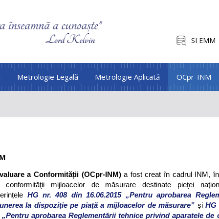
SI EMM
i
Metrologie Legală
Metrologie Aplicată
OCpr-INM
NM
aluare a Conformității (OCpr-INM)
a fost creat în cadrul INM, î
rii conformităţii mijloacelor de măsurare destinate pieţei naţion
erințele
HG nr. 408 din 16.06.2015 „Pentru aprobarea Reglem
unerea la dispoziţie pe piaţă a mijloacelor de măsurare”
și
HG 
4 „Pentru aprobarea Reglementării tehnice privind aparatele de c