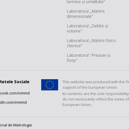
termice și umiditate”
Laboratorul „Mărimi
dimensionale”
Laboratorul „Debite și
volume”
Laboratorul „Mărimi fizico-
chimice”
Laboratorul "Presiuni și
forțe"
Retele Sociale
This website was produced with the fi
support of the European Union.
ebook.com/inmmd
Its contents are the sole responsibilit
do not necessarily reflect the views of
edin.com/inmmd
European Union.
ional de Metrologie