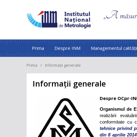
Prima
Despre INM
Managementul calități
Prima
Informații generale
Informații generale
Despre OCpr-I
Organismul de Ev
realizării evaluă
conformitate cu c
tehnice privind p
din 8 aprilie 201