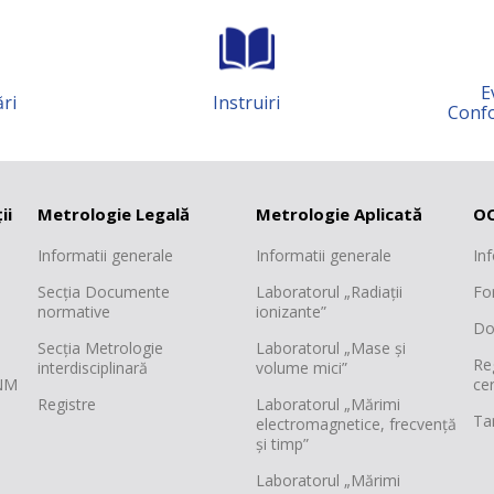
Evalua
Instruiri
Conformit
ii
Metrologie Legală
Metrologie Aplicată
OC
Informatii generale
Informatii generale
In
Secția Documente
Laboratorul „Radiații
Fo
normative
ionizante”
Do
Secția Metrologie
Laboratorul „Mase și
Re
interdisciplinară
volume mici”
INM
cer
Registre
Laboratorul „Mărimi
Tar
electromagnetice, frecvență
și timp”
Laboratorul „Mărimi