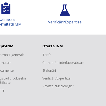
rea
Verificări/Expertize
Știi
ății MM
pr-INM
Oferta INM
formatii generale
Tarife
rmulare
Comparări interlaboratoare
cumente
Etalonări
gistrul produselor
Verificări/Expertize
tificate
Revista "Metrologie"
ife