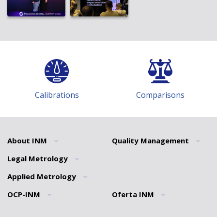
Calibrations
Comparisons
About INM
Quality Management
Legal Metrology
General information
General information
News
Quality policy
Applied Metrology
Informatii generale
Mission
Traceability Statement
Normative Documents Division
OCP-INM
Oferta INM
General information
Brief history
QMS INM Recognition
Interdisciplinary metrology
”Ionizing Radiations” Laboratory
General information
Tariffs
Division