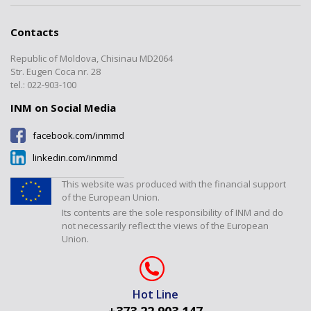
INM structure
”Mass and Related Quantities”
Forms
Interlaboratory comparisons
Registers
Laboratory
Cooperation
Contacts
Documents
Calibrations
”Electromagnetic, Time and
Transparency
Frequency Measurements”
Republic of Moldova, Chisinau MD2064
Certified products register
Verification/Expertise
Laboratory
Contacts
Str. Eugen Coca nr. 28
Tariffs
Metrology Journal
tel.: 022-903-100
”Temperature and Humidity
Measurements” Laboratory
INM on Social Media
”Dimensional Measurements”
facebook.com/inmmd
Laboratory
linkedin.com/inmmd
”Flow and Volume” Laboratory
”Physical-Chemical
This website was produced with the financial support
Measurements” Laboratory
of the European Union.
Its contents are the sole responsibility of INM and do
Laboratorul "Presiuni și forțe"
not necessarily reflect the views of the European
Union.
Hot Line