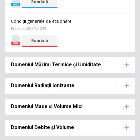
Română
Condiții generale de etalonare
Publicat: 06.08.2025
Română
Domeniul Mărimi Termice și Umiditate
Domeniul Radiații Ionizante
Activităţile acoperite de certificatului de acreditare
LE002
Domeniul Mase și Volume Mici
Activităţile acoperite de Declarația INM –
Domeniu
asigurarea trasabilității măsurărilor
Tariful
Cod
Echipamente
de
Incertitudine
lei
măsurare
Domeniul Debite și Volume
Domeniu
Activităţile acoperite de certificatului de acreditare
Cod
Aparat
Echipamente
de
Incertitudine
LE002
electronic de
măsurare