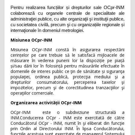
Pentru realizarea funcțiilor și drepturilor sale OCpr-INM
colaborează cu organele centrale de specialitate ale
administraţiei publice, cu alte organizaţii şi instituţii publice,
cu societatea civilă, precum şi cu organizațiile regionale și
internaţionale în domeniul metrologiei.
Misiunea OCpr-INM
Misiunea OCpr-INM constă în asigurarea respectării
cerințelor pe care trebuie să le satisfacă mijloacele de
măsurare în vederea punerii lor la dispoziție pe piață
și/sau dării lor în folosință pentru măsurările efectuate în
domeniile de interes public ce ţin de sănătate și siguranţa
populaţiei, ordinea publică, protecţia mediului şi a
drepturilor consumatorului, perceperea taxelor şi
impozitelor, precum şi de corectitudinea tranzacţiilor şi
operaţiilor comerciale.
Organizarea activității OCpr-INM
OCpr-INM este o subdiviziune structurală a
INM.Conducerea OCpr - INM este exercitată de către
Conducătorul OCpr - INM, numit în şi eliberat din funcţie
prin Ordin al Directorului INM. În lipsa Conducătorului,
funcţiile acestuia sunt exercitate de managerul Sistemului