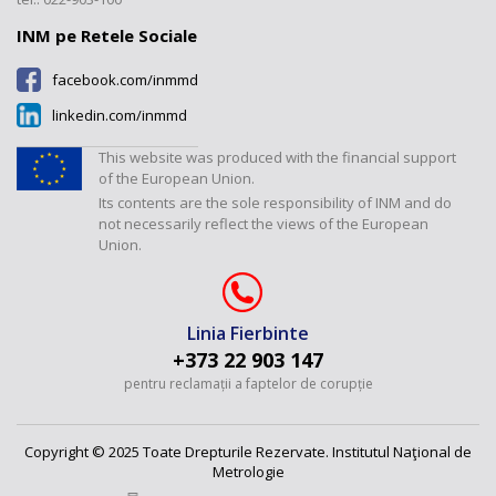
Laboratorul „Mărimi termice și
umiditate”
INM pe Retele Sociale
Laboratorul „Mărimi
facebook.com/inmmd
dimensionale”
linkedin.com/inmmd
Laboratorul „Debite și volume”
Laboratorul „Mărimi fizico-
This website was produced with the financial support
chimice”
of the European Union.
Its contents are the sole responsibility of INM and do
Laboratorul "Presiuni și forțe"
not necessarily reflect the views of the European
Union.
Linia Fierbinte
+373 22 903 147
pentru reclamații a faptelor de corupție
Copyright © 2025 Toate Drepturile Rezervate. Institutul Naţional de
Metrologie