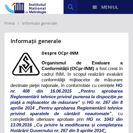
MENIUL
Prima
Informații generale
Informații generale
Despre OCpr-INM
Organismul de Evaluare a
Conformității (OCpr-INM)
a fost creat în
cadrul INM, în scopul realizării evaluării
conformităţii mijloacelor de măsurare
destinate pieţei naţionale, în conformitate cu cerințele
HG
nr. 408 din 16.06.2015 „Pentru aprobarea
Reglementării tehnice privind punerea la dispoziţie pe
piaţă a mijloacelor de măsurare”
și
HG nr. 267 din 8
aprilie 2014 „Pentru aprobarea Reglementării tehnice
privind aparatele de cântărit neautomate”
, cu
completările ulterioare aprobate prin
HG nr. 1043 din
13.09.2016 „Cu privire la modificarea și completarea
Hotărârii Guvernului nr. 267 din 8 aprilie 2014
”.