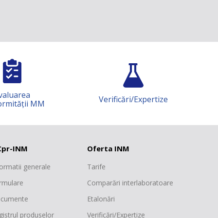
Verificări/Expertize
Știință și cercetare
pr-INM
Oferta INM
formatii generale
Tarife
rmulare
Comparări interlaboratoare
cumente
Etalonări
gistrul produselor
Verificări/Expertize