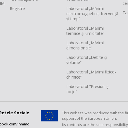
INM
cer
Registre
Laboratorul „Mărimi
Tar
electromagnetice, frecvență
și timp”
Laboratorul „Mărimi
termice și umiditate”
Laboratorul „Mărimi
dimensionale”
Laboratorul „Debite și
volume”
Laboratorul „Mărimi fizico-
chimice”
Laboratorul "Presiuni și
forțe"
Retele Sociale
This website was produced with the fi
support of the European Union.
ebook.com/inmmd
Its contents are the sole responsibilit