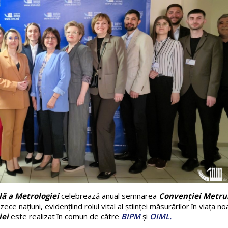
ă a Metrologiei
celebrează anual semnarea
Convenției Metrul
e națiuni, evidențiind rolul vital al științei măsurărilor în viața no
iei
este realizat în comun de către
BIPM
și
OIML.