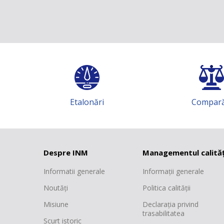
i
Comparări
I
Despre INM
Managementul calităț
Informatii generale
Informații generale
Noutăți
Politica calității
Misiune
Declarația privind
trasabilitatea
Scurt istoric