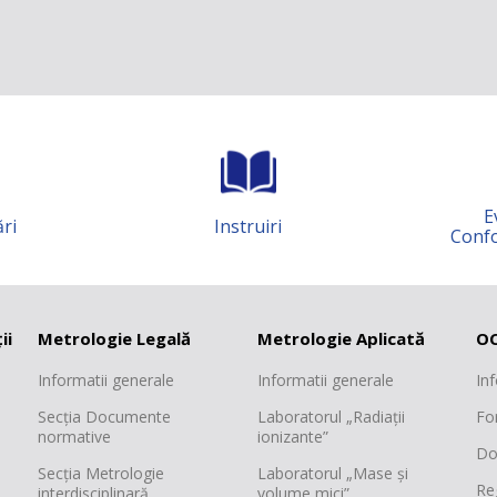
Evaluarea
nstruiri
Conformității MM
ii
Metrologie Legală
Metrologie Aplicată
OC
Informatii generale
Informatii generale
In
Secția Documente
Laboratorul „Radiații
Fo
normative
ionizante”
Do
Secția Metrologie
Laboratorul „Mase și
Re
interdisciplinară
volume mici”