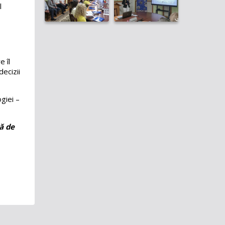
l
Deplasări de serviciu în străinătate
Registrul de evidență a cadourilor
Declarație de răspundere
managerială
e îl
decizii
Consiliul Tehnico-Științific
Date cu caracter personal
giei –
ă de