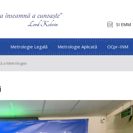
SI EMM
i
Metrologie Legală
Metrologie Aplicată
OCpr-INM
ă a Metrologiei
i