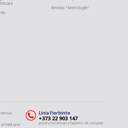
tificate
Revista "Metrologie"
ife
Linia Fierbinte
nancial
+373 22 903 147
pentru reclamații a faptelor de corupție
y of INM and