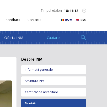
18
:
11
:
14
Timpul etalon:
Feedback
Contacte
ROM
ENG
Oferta INM
Despre INM
Informații generale
Structura INM
Certificat de acreditare
Conducerea INM
Organigrama INM
Noutăți