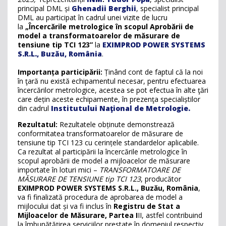
principal DML și
Ghenadii Berghii
, specialist principal
DML au participat în cadrul unei vizite de lucru
la
„Încercările metrologice în scopul Aprobării de
model a transformatoarelor de măsurare de
tensiune tip TCI 123”
la
EXIMPROD POWER SYSTEMS
S.R.L., Buzău, România
.
Importanța participării:
Ținând cont de faptul că la noi
în ţară nu există echipamentul necesar, pentru efectuarea
încercărilor metrologice, acestea se pot efectua în alte ţări
care dețin aceste echipamente, în prezenţa specialiștilor
din cadrul
Institutului Naţional de Metrologie.
Rezultatul:
Rezultatele obținute demonstrează
conformitatea transformatoarelor de măsurare de
tensiune tip TCI 123 cu cerințele standardelor aplicabile.
Ca rezultat al participării la încercările metrologice în
scopul aprobării de model a mijloacelor de măsurare
importate în loturi mici –
TRANSFORMATOARE DE
MĂSURARE DE TENSIUNE tip TCI 123
, producător
EXIMPROD POWER SYSTEMS S.R.L., Buzău, România
,
va fi finalizată procedura de aprobarea de model a
mijlocului dat și va fi inclus în
Registru de Stat a
Mijloacelor de Măsurare, Partea I
II, astfel contribuind
la îmbunătățirea serviciilor prestate în domeniul respectiv.