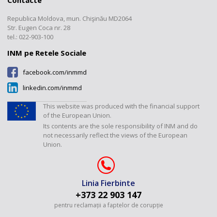
Contacte
Documente
Etalonări
Laboratorul „Mărimi
Transparență
electromagnetice, frecvență și
Republica Moldova, mun. Chişinău MD2064
Registrul produselor certificate
Verificări/Expertize
timp”
Contacte
Str. Eugen Coca nr. 28
Tarife
Revista "Metrologie"
tel.: 022-903-100
Laboratorul „Mărimi termice și
umiditate”
INM pe Retele Sociale
Laboratorul „Mărimi
facebook.com/inmmd
dimensionale”
linkedin.com/inmmd
Laboratorul „Debite și volume”
Laboratorul „Mărimi fizico-
This website was produced with the financial support
chimice”
of the European Union.
Its contents are the sole responsibility of INM and do
Laboratorul "Presiuni și forțe"
not necessarily reflect the views of the European
Union.
Linia Fierbinte
+373 22 903 147
pentru reclamații a faptelor de corupție