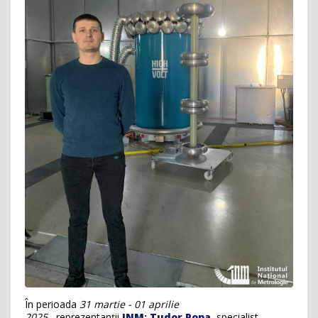
În perioada
31 martie - 01 aprilie
2025,
reprezentanții
INM
:
Tudor Popa
, specialist