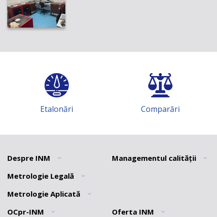
Etalonări
Comparări
Despre INM
Managementul calității
Metrologie Legală
Informatii generale
Informații generale
Noutăți
Politica calității
Metrologie Aplicată
Informatii generale
Misiune
Declarația privind trasabilitatea
Secția Documente normative
OCpr-INM
Oferta INM
Informatii generale