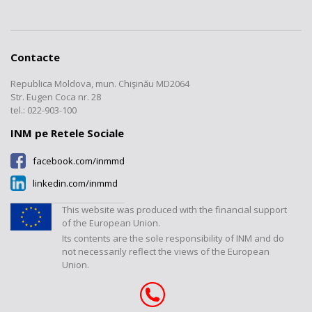
Scurt istoric
Recunoașterea SMC al INM
Secția Metrologie
Laboratorul „Radiații ionizante”
Informatii generale
Tarife
interdisciplinară
Structura INM
Laboratorul „Mase și volume
Formulare
Comparări interlaboratoare
Registre
mici”
Cooperare
Contacte
Documente
Etalonări
Laboratorul „Mărimi
Transparență
electromagnetice, frecvență și
Republica Moldova, mun. Chişinău MD2064
Registrul produselor certificate
Verificări/Expertize
timp”
Contacte
Str. Eugen Coca nr. 28
Tarife
Revista "Metrologie"
tel.: 022-903-100
Laboratorul „Mărimi termice și
umiditate”
INM pe Retele Sociale
Laboratorul „Mărimi
facebook.com/inmmd
dimensionale”
linkedin.com/inmmd
Laboratorul „Debite și volume”
Laboratorul „Mărimi fizico-
This website was produced with the financial support
chimice”
of the European Union.
Its contents are the sole responsibility of INM and do
Laboratorul "Presiuni și forțe"
not necessarily reflect the views of the European
Union.