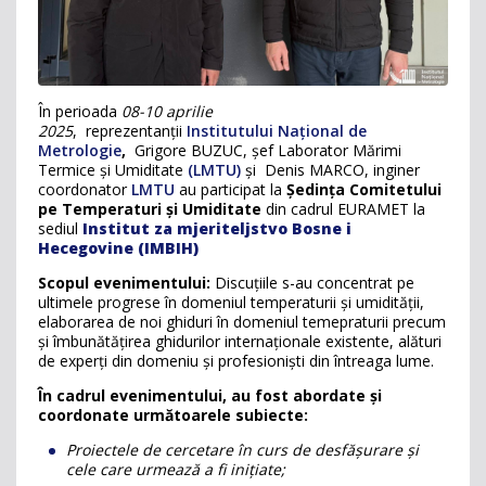
În perioada
08-10 aprilie
2025
, reprezentanții
Institutului Național de
Metrologie
,
Grigore BUZUC, șef Laborator Mărimi
Termice și Umiditate
(LMTU)
și Denis MARCO, inginer
coordonator
LMTU
au participat la
Ședința Comitetului
pe Temperaturi și Umiditate
din cadrul EURAMET la
sediul
Institut za mjeriteljstvo Bosne i
Hecegovine (IMBIH)
Scopul evenimentului:
Discuțiile s-au concentrat pe
ultimele progrese în domeniul temperaturii și umidității,
elaborarea de noi ghiduri în domeniul temepraturii precum
și îmbunătățirea ghidurilor internaționale existente, alături
de experți din domeniu și profesioniști din întreaga lume.
În cadrul evenimentului, au fost abordate și
coordonate următoarele subiecte:
Proiectele de cercetare în curs de desfășurare și
cele care urmează a fi inițiate;