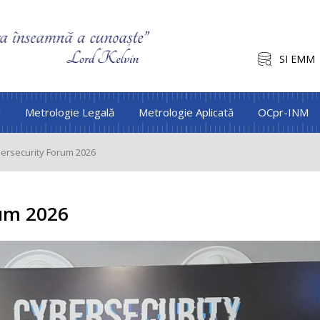
SI EMM
i
Metrologie Legală
Metrologie Aplicată
OCpr-INM
ersecurity Forum 2026
rum 2026