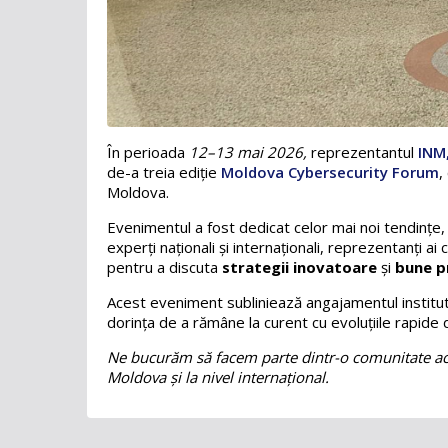
În perioada
12–13 mai 2026,
reprezentantul
INM
de-a treia ediție
Moldova Cybersecurity Forum
,
Moldova.
Evenimentul a fost dedicat celor mai noi tendințe, s
experți naționali și internaționali, reprezentanți ai
pentru a discuta
strategii inovatoare
și
bune pr
Acest eveniment subliniează angajamentul institu
dorința de a rămâne la curent cu evoluțiile rapide 
Ne bucurăm să facem parte dintr-o comunitate acti
Moldova și la nivel internațional.