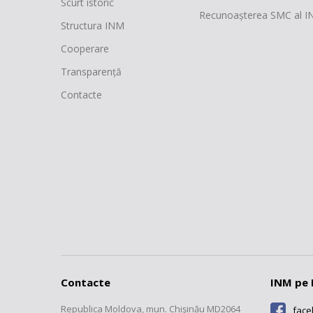
Scurt istoric
Recunoașterea SMC al 
Structura INM
Cooperare
Transparență
Contacte
Contacte
INM pe 
Republica Moldova, mun. Chişinău MD2064
fac