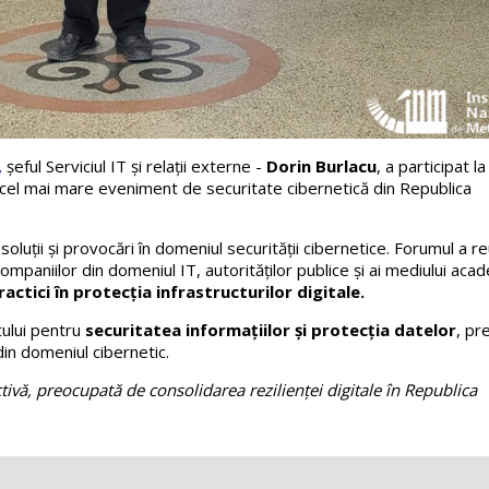
,
șeful Serviciul IT și relații externe -
Dorin Burlacu
, a participat l
 cel mai mare eveniment de securitate cibernetică din Republica
oluții și provocări în domeniul securității cibernetice. Forumul a re
 companiilor din domeniul IT, autorităților publice și ai mediului aca
actici în protecția infrastructurilor digitale.
tului pentru
securitatea informațiilor și protecția datelor
, pr
din domeniul cibernetic.
vă, preocupată de consolidarea rezilienței digitale în Republica