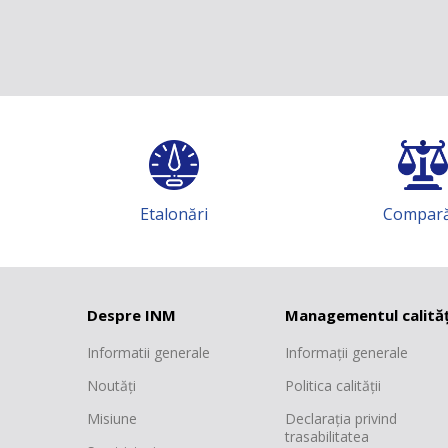
i
Comparări
I
Despre INM
Managementul calităț
Informatii generale
Informații generale
Noutăți
Politica calității
Misiune
Declarația privind
trasabilitatea