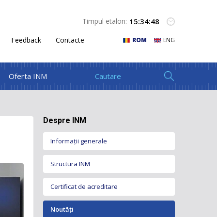
15
:
34
:
49
Timpul etalon:
Feedback
Contacte
ROM
ENG
Oferta INM
Despre INM
Informații generale
Structura INM
Certificat de acreditare
Conducerea INM
Organigrama INM
Noutăți