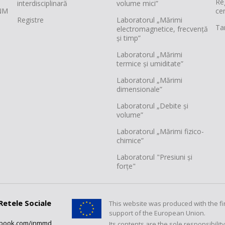
Re
interdisciplinară
volume mici”
INM
cer
Registre
Laboratorul „Mărimi
Tar
electromagnetice, frecvență
și timp”
Laboratorul „Mărimi
termice și umiditate”
Laboratorul „Mărimi
dimensionale”
Laboratorul „Debite și
volume”
Laboratorul „Mărimi fizico-
chimice”
Laboratorul "Presiuni și
forțe"
Retele Sociale
This website was produced with the fi
support of the European Union.
ebook.com/inmmd
Its contents are the sole responsibilit