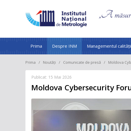
Prima
Despre INM
Managementul calități
Prima
Noutăți
Comunicate de presă
Moldova Cyb
Publicat: 15 Mai 2026
Moldova Cybersecurity Fo