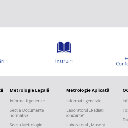
Evaluarea
nstruiri
Conformității MM
ii
Metrologie Legală
Metrologie Aplicată
OC
Informatii generale
Informatii generale
In
Secția Documente
Laboratorul „Radiații
Fo
normative
ionizante”
Do
Secția Metrologie
Laboratorul „Mase și