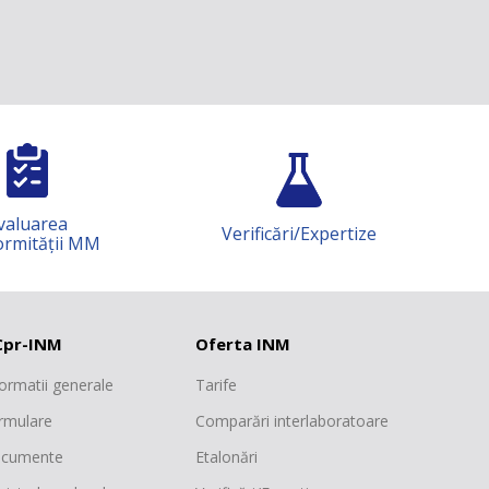
Verificări/Expertize
Știință și cercetare
pr-INM
Oferta INM
formatii generale
Tarife
rmulare
Comparări interlaboratoare
cumente
Etalonări