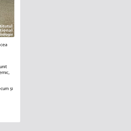
Deplasări de serviciu în străinătate
Registrul de evidență a cadourilor
Declarație de răspundere
managerială
a cea
Consiliul Tehnico-Științific
Date cu caracter personal
unit
demic,
ecum și