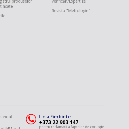
gistrul produselor
Verificări/Expertize
tificate
Revista "Metrologie"
ife
Linia Fierbinte
nancial
+373 22 903 147
pentru reclamații a faptelor de corupție
y of INM and