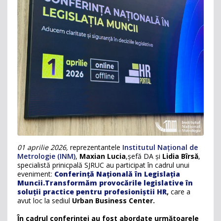
01 aprilie 2026,
reprezentantele
Institutul Național de
Metrologie (INM)
,
Maxian Lucia
,șefă DA și
Lidia Bîrsă
,
specialistă prinicpală SJRUC au participat în cadrul unui
eveniment:
Conferință Națională în Legislația
Muncii.Transformăm provocările legislative în
soluții practice pentru profesioniștii HR
,
care a
avut loc la sediul
Urban Business Center.
În cadrul conferinței au fost abordate următoarele