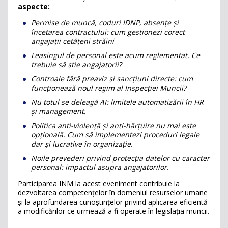
aspecte:
Permise de muncă, coduri IDNP, absențe și
încetarea contractului: cum gestionezi corect
angajații cetățeni străini
Leasingul de personal este acum reglementat. Ce
trebuie să știe angajatorii?
Controale fără preaviz și sancțiuni directe: cum
funcționează noul regim al Inspecției Muncii?
Nu totul se deleagă AI: limitele automatizării în HR
și management.
Politica anti-violență și anti-hărțuire nu mai este
opțională. Cum să implementezi proceduri legale
dar și lucrative în organizație.
Noile prevederi privind protecția datelor cu caracter
personal: impactul asupra angajatorilor.
Participarea INM la acest eveniment contribuie la
dezvoltarea competențelor în domeniul resurselor umane
și la aprofundarea cunoștințelor privind aplicarea eficientă
a modificărilor ce urmează a fi operate în legislația muncii.