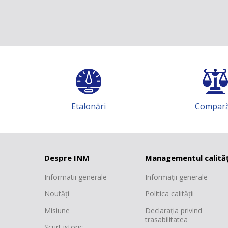
i
Comparări
I
Despre INM
Managementul calităț
Informatii generale
Informații generale
Noutăți
Politica calității
Misiune
Declarația privind
trasabilitatea
Scurt istoric