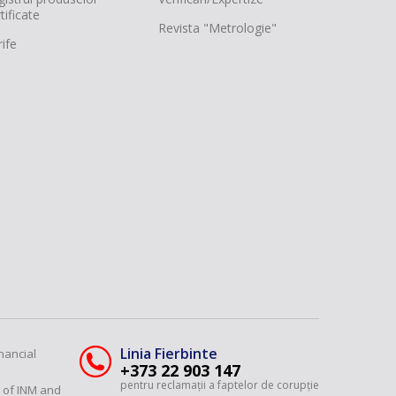
tificate
Revista "Metrologie"
ife
Linia Fierbinte
nancial
+373 22 903 147
pentru reclamații a faptelor de corupție
y of INM and