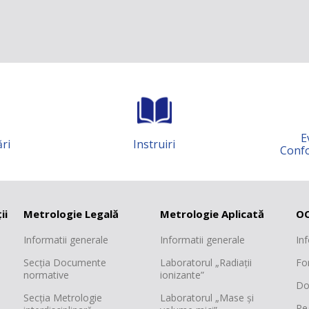
Evaluarea
nstruiri
Conformității MM
ii
Metrologie Legală
Metrologie Aplicată
OC
Informatii generale
Informatii generale
In
Secția Documente
Laboratorul „Radiații
Fo
normative
ionizante”
Do
Secția Metrologie
Laboratorul „Mase și
Re