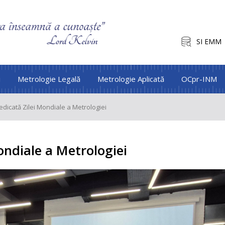
SI EMM
i
Metrologie Legală
Metrologie Aplicată
OCpr-INM
edicată Zilei Mondiale a Metrologiei
ondiale a Metrologiei