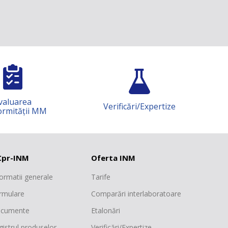
Verificări/Expertize
Știință și cercetare
pr-INM
Oferta INM
formatii generale
Tarife
rmulare
Comparări interlaboratoare
cumente
Etalonări
gistrul produselor
Verificări/Expertize