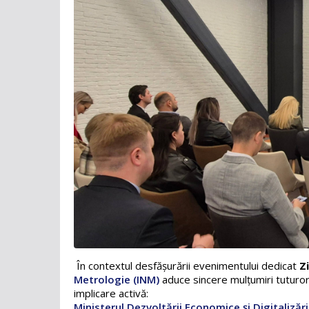
În contextul desfășurării evenimentului dedicat
Zi
Metrologie (INM
)
aduce sincere mulțumiri tuturor 
implicare activă:
Ministerul Dezvoltării Economice și Digitalizăr