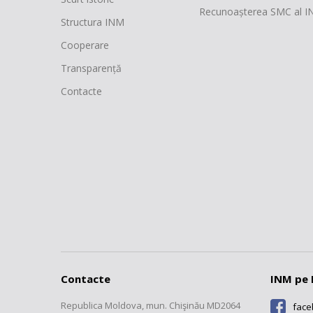
Recunoașterea SMC al 
Structura INM
Cooperare
Transparență
Contacte
Contacte
INM pe 
Republica Moldova, mun. Chişinău MD2064
fac