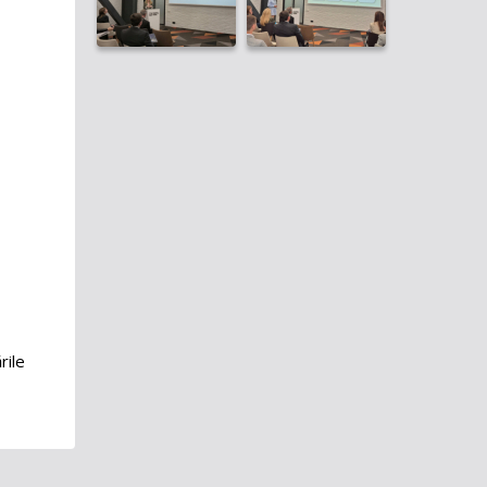
Deplasări de serviciu în străinătate
Registrul de evidență a cadourilor
Declarație de răspundere
managerială
Consiliul Tehnico-Științific
Date cu caracter personal
rile