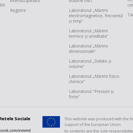
interdisciplinară
volume mici”
INM
cer
Registre
Laboratorul „Mărimi
Tar
electromagnetice, frecvență
și timp”
Laboratorul „Mărimi
termice și umiditate”
Laboratorul „Mărimi
dimensionale”
Laboratorul „Debite și
volume”
Laboratorul „Mărimi fizico-
chimice”
Laboratorul "Presiuni și
forțe"
Retele Sociale
This website was produced with the fi
support of the European Union.
ebook.com/inmmd
Its contents are the sole responsibilit