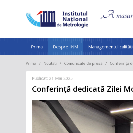
Prima
Despre INM
Managementul calități
Prima
Noutăți
Comunicate de presă
Conferință d
Publicat: 21 Mai 2025
Conferință dedicată Zilei M