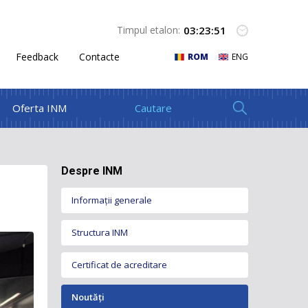
03
:
23
:
52
Timpul etalon:
Feedback
Contacte
ROM
ENG
Oferta INM
Despre INM
Informații generale
Structura INM
Certificat de acreditare
Conducerea INM
Organigrama INM
Noutăți