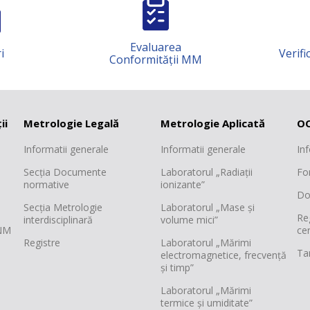
Evaluarea
i
Verifi
Conformității MM
ii
Metrologie Legală
Metrologie Aplicată
OC
Informatii generale
Informatii generale
In
Secția Documente
Laboratorul „Radiații
Fo
normative
ionizante”
Do
Secția Metrologie
Laboratorul „Mase și
Re
interdisciplinară
volume mici”
INM
cer
Registre
Laboratorul „Mărimi
Tar
electromagnetice, frecvență
și timp”
Laboratorul „Mărimi
termice și umiditate”