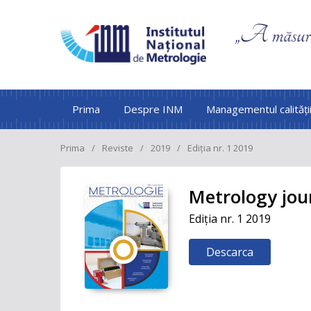
Prima
Despre INM
Managementul calități
Prima
Reviste
2019
Ediția nr. 1 2019
Metrology jou
Ediția nr. 1 2019
Descarca