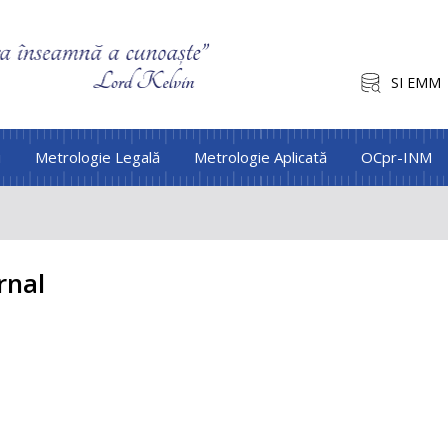
SI EMM
i
Metrologie Legală
Metrologie Aplicată
OCpr-INM
rnal