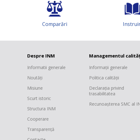
Comparări
Instruir
Despre INM
Managementul calităț
Informatii generale
Informații generale
Noutăți
Politica calității
Misiune
Declarația privind
trasabilitatea
Scurt istoric
Recunoașterea SMC al 
Structura INM
Cooperare
Transparență
Contacte