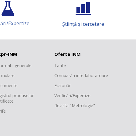
cări/Expertize
Știință și cercetare
pr-INM
Oferta INM
formatii generale
Tarife
rmulare
Comparări interlaboratoare
cumente
Etalonări
gistrul produselor
Verificări/Expertize
tificate
Revista "Metrologie"
ife