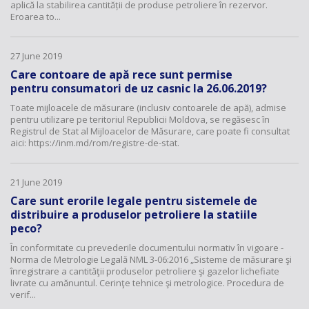
aplică la stabilirea cantității de produse petroliere în rezervor.
Eroarea to...
27 June 2019
Care contoare de apă rece sunt permise
pentru consumatori de uz casnic la 26.06.2019?
Toate mijloacele de măsurare (inclusiv contoarele de apă), admise
pentru utilizare pe teritoriul Republicii Moldova, se regăsesc în
Registrul de Stat al Mijloacelor de Măsurare, care poate fi consultat
aici: https://inm.md/rom/registre-de-stat.
21 June 2019
Care sunt erorile legale pentru sistemele de
distribuire a produselor petroliere la statiile
peco?
În conformitate cu prevederile documentului normativ în vigoare -
Norma de Metrologie Legală NML 3-06:2016 „Sisteme de măsurare şi
înregistrare a cantităţii produselor petroliere şi gazelor lichefiate
livrate cu amănuntul. Cerinţe tehnice şi metrologice. Procedura de
verif...