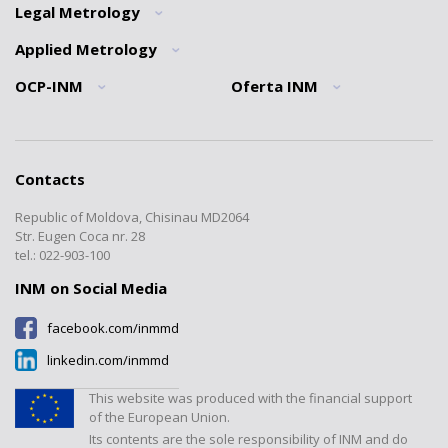
Legal Metrology
General information
General information
News
Quality policy
Applied Metrology
Informatii generale
Mission
Traceability Statement
Normative Documents Division
OCP-INM
Oferta INM
General information
Brief history
QMS INM Recognition
Interdisciplinary metrology
”Ionizing Radiations” Laboratory
General information
Tariffs
Division
INM structure
”Mass and Related Quantities”
Forms
Interlaboratory comparisons
Registers
Laboratory
Cooperation
Contacts
Documents
Calibrations
”Electromagnetic, Time and
Transparency
Frequency Measurements”
Republic of Moldova, Chisinau MD2064
Certified products register
Verification/Expertise
Laboratory
Contacts
Str. Eugen Coca nr. 28
Tariffs
Metrology Journal
tel.: 022-903-100
”Temperature and Humidity
Measurements” Laboratory
INM on Social Media
”Dimensional Measurements”
facebook.com/inmmd
Laboratory
linkedin.com/inmmd
”Flow and Volume” Laboratory
”Physical-Chemical
This website was produced with the financial support
Measurements” Laboratory
of the European Union.
Its contents are the sole responsibility of INM and do
Laboratorul "Presiuni și forțe"