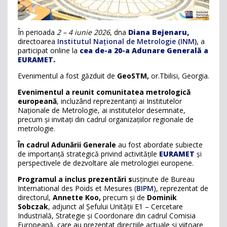
În perioada
2 – 4 iunie 2026
, dna
Diana Bejenaru,
directoarea
Institutul Național de Metrologie (INM),
a
participat online la
cea de-a 20-a Adunare Generală a
EURAMET.
Evenimentul a fost găzduit de
GeoSTM,
or.Tbilisi, Georgia.
Evenimentul a reunit comunitatea metrologică
europeană
, incluzând reprezentanți ai Institutelor
Naționale de Metrologie, ai institutelor desemnate,
precum și invitați din cadrul organizațiilor regionale de
metrologie.
În cadrul Adunării Generale
au fost abordate subiecte
de importanță strategică privind activitățile
EURAMET
și
perspectivele de dezvoltare ale metrologiei europene.
Programul a inclus prezentări s
usținute de Bureau
International des Poids et Mesures (
BIPM
), reprezentat de
directorul,
Annette Koo,
precum și de
Dominik
Sobczak
, adjunct al Șefului Unității E1 – Cercetare
Industrială, Strategie și Coordonare din cadrul Comisia
Europeană, care au prezentat direcțiile actuale și viitoare