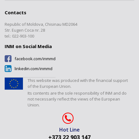
INM structure
”Mass and Related Quantities”
Forms
Interlaboratory comparisons
Registers
Laboratory
Cooperation
Contacts
Documents
Calibrations
”Electromagnetic, Time and
Transparency
Frequency Measurements”
Republic of Moldova, Chisinau MD2064
Certified products register
Verification/Expertise
Laboratory
Contacts
Str. Eugen Coca nr. 28
Tariffs
Metrology Journal
tel.: 022-903-100
”Temperature and Humidity
Measurements” Laboratory
INM on Social Media
”Dimensional Measurements”
facebook.com/inmmd
Laboratory
linkedin.com/inmmd
”Flow and Volume” Laboratory
”Physical-Chemical
This website was produced with the financial support
Measurements” Laboratory
of the European Union.
Its contents are the sole responsibility of INM and do
Laboratorul "Presiuni și forțe"
not necessarily reflect the views of the European
Union.
Hot Line
+373 22 903 147