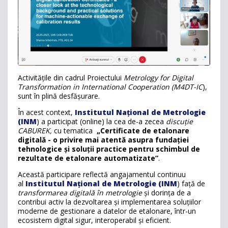
Activitățile din cadrul Proiectului
Metrology for Digital
Transformation in International Cooperation (M4DT-IC
),
sunt în plină desfășurare.
În acest context,
Institutul Național de Metrologie
(INM
) a participat (online) la cea de-a zecea
discuție
CABUREK,
cu tematica
„Certificate de etalonare
digitală - o privire mai atentă asupra fundației
tehnologice și soluții practice pentru schimbul de
rezultate de etalonare automatizate”
.
Această participare reflectă angajamentul continuu
al
Institutul Național de Metrologie (INM
) față de
transformarea digitală în metrologie
și dorința de a
contribui activ la dezvoltarea și implementarea soluțiilor
moderne de gestionare a datelor de etalonare, într-un
ecosistem digital sigur, interoperabil și eficient.