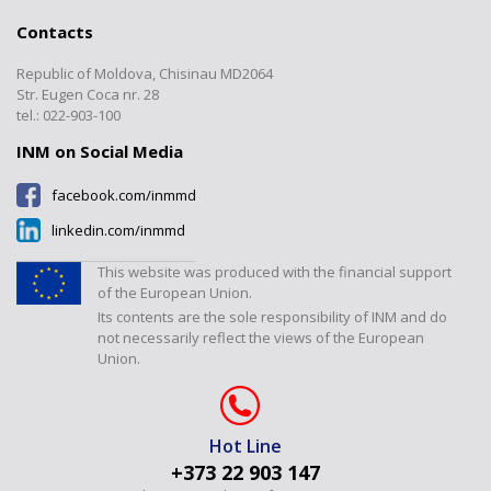
Forms
Interlaboratory comparisons
Registers
Laboratory
Cooperation
Contacts
Documents
Calibrations
”Electromagnetic, Time and
Transparency
Frequency Measurements”
Republic of Moldova, Chisinau MD2064
Certified products register
Verification/Expertise
Laboratory
Contacts
Str. Eugen Coca nr. 28
Tariffs
Metrology Journal
tel.: 022-903-100
”Temperature and Humidity
Measurements” Laboratory
INM on Social Media
”Dimensional Measurements”
facebook.com/inmmd
Laboratory
linkedin.com/inmmd
”Flow and Volume” Laboratory
”Physical-Chemical
This website was produced with the financial support
Measurements” Laboratory
of the European Union.
Its contents are the sole responsibility of INM and do
Laboratorul "Presiuni și forțe"
not necessarily reflect the views of the European
Union.
Hot Line
+373 22 903 147