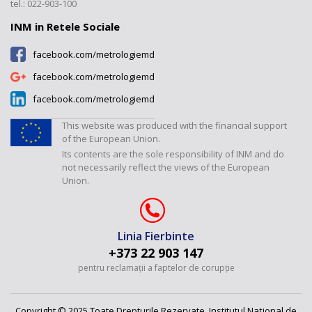
Tarife
Revista "Metrologie"
tel.: 022-903-100
Laboratorul „Mărimi termice și
umiditate”
INM in Retele Sociale
Laboratorul „Mărimi
facebook.com/metrologiemd
dimensionale”
facebook.com/metrologiemd
Laboratorul „Debite și volume”
facebook.com/metrologiemd
Laboratorul „Mărimi fizico-
chimice”
This website was produced with the financial support
Laboratorul "Presiuni și forțe"
of the European Union.
Its contents are the sole responsibility of INM and do
not necessarily reflect the views of the European
Union.
Linia Fierbinte
+373 22 903 147
pentru reclamații a faptelor de corupție
Copyright © 2025 Toate Drepturile Rezervate. Institutul Naţional de