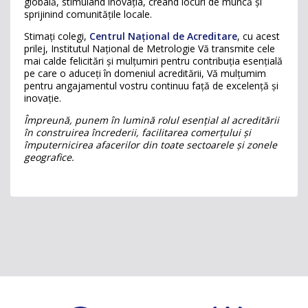
globală, stimulând inovația, creând locuri de muncă și
sprijinind comunitățile locale.
Stimați colegi,
Centrul Național de Acreditare
, cu acest
prilej, Institutul Național de Metrologie Vă transmite cele
mai calde felicitări și mulțumiri pentru contribuția esențială
pe care o aduceți în domeniul acreditării, Vă mulțumim
pentru angajamentul vostru continuu față de excelență și
inovație.
Împreună, punem în lumină rolul esențial al acreditării
în construirea încrederii, facilitarea comerțului și
împuternicirea afacerilor din toate sectoarele și zonele
geografice.